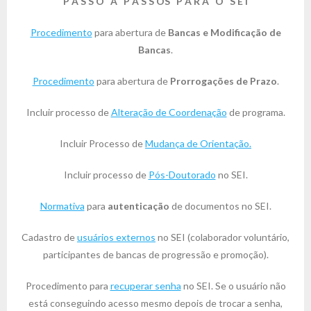
P A S S O A P A S S OS P A R A O S E I
Procedimento
para abertura de
Bancas e Modificação de
Bancas
.
Procedimento
para abertura de
Prorrogações de Prazo
.
Incluir processo de
Alteração de Coordenação
de programa.
Incluir Processo de
Mudança de Orientação.
Incluir processo de
Pós-Doutorado
no SEI.
Normativa
para
autenticação
de documentos no SEI.
Cadastro de
usuários externos
no SEI (colaborador voluntário,
participantes de bancas de progressão e promoção).
Procedimento para
recuperar senha
no SEI. Se o usuário não
está conseguindo acesso mesmo depois de trocar a senha,