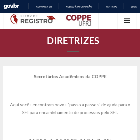
COMUNICA BR
ACESSO À INFORMAÇÃO
PARTICIPE
LEGISL
Skip
I
R
to
P
content
A
DIRETRIZES
R
A
O
C
O
N
T
Secretários Acadêmicos da COPPE
E
Ú
D
O
Aqui vocês encontram novos “passo a passos” de ajuda para o
SEI para encaminhamento de processos pelo SEI.